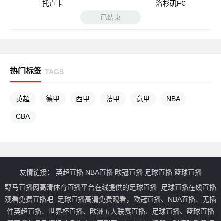
托卢卡
洛杉矶FC
已结束
热门标签
TAGS
英超
德甲
西甲
法甲
意甲
NBA
CBA
友情链接：
英超直播
NBA直播
欧冠直播
足球直播
篮球直播
野马直播网高清体育直播平台在线提供的足球直播_足球直播在线直播
观看免费直播吧_足球直播高清免费观看，欧冠直播、NBA直播、无插
件英超直播、世界杯直播、欧洲五大联赛直播、足球直播、篮球直播