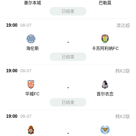
墨尔本城
巴勒莫
已结束
19:00
08-07
澳达超
-
海伦斯
卡苏阿利纳FC
已结束
19:00
08-07
韩K2联
-
华城FC
首尔衣恋
已结束
19:00
08-07
韩K2联
-