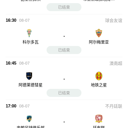
队
已结束
16:30
08-07
球会友谊
-
科尔多瓦
阿尔梅里亚
已结束
16:45
08-07
澳南超
-
阿德莱德彗星
地铁之星
已结束
17:00
08-07
不丹廷联
-
齐朗足球俱乐部
廷布联