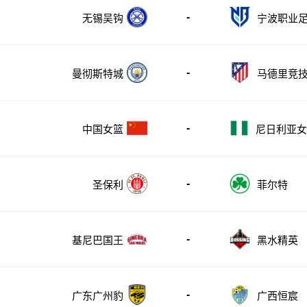
-
无锡吴钩
宁波职业
乐部
-
曼彻斯特城
马德里竞
-
中国女篮
尼日利亚女
-
圣保利
菲尔特
-
基尼巴国王
黑水精英
-
广东广州豹
广西恒宸