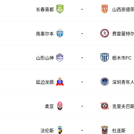
-
长春喜都
山西崇德
-
南墨尔本
费雷曼特
-
山形山神
枥木市FC
-
延边龙鼎
深圳青年
-
柔亚
克里夫巴
-
法伦斯
杜连斯