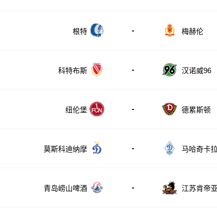
-
根特
梅赫伦
-
科特布斯
汉诺威96
-
纽伦堡
德累斯顿
-
莫斯科迪纳摩
马哈奇卡
-
青岛崂山啤酒
江苏肯帝