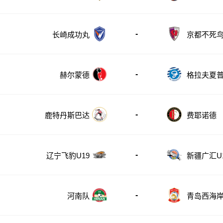
-
长崎成功丸
京都不死
-
赫尔蒙德
格拉夫夏
-
鹿特丹斯巴达
费耶诺德
-
辽宁飞豹U19
新疆广汇U
-
河南队
青岛西海