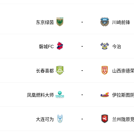
-
东京绿茵
川崎前锋
-
磐城FC
今治
-
长春喜都
山西崇德
-
凤凰燃料大师
伊拉斯图
-
大连可为
兰州陇原