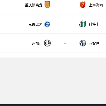
-
重庆铜梁龙
上海海港
-
克鲁比04
科特卡
-
卢加诺
苏黎世