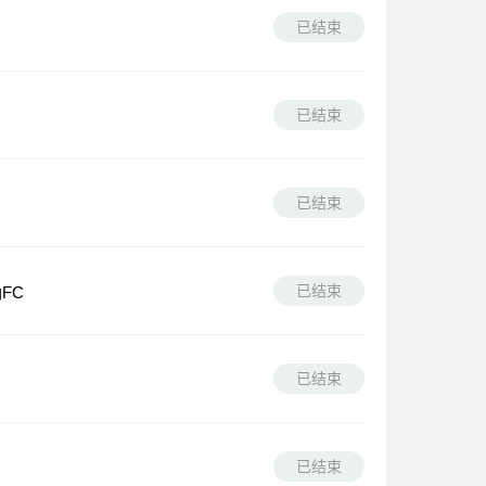
已结束
已结束
已结束
已结束
FC
已结束
已结束