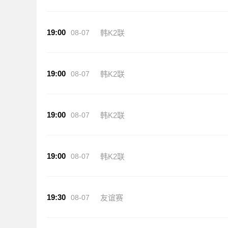
19:00
08-07
韩K2联
19:00
08-07
韩K2联
19:00
08-07
韩K2联
19:00
08-07
韩K2联
19:30
08-07
友谊赛