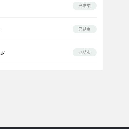
已结束
已结束
虎
已结束
波罗