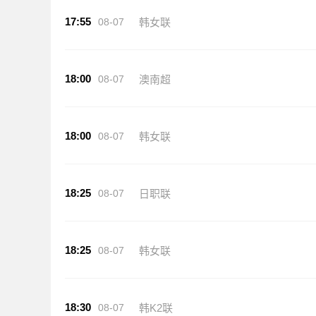
17:55
08-07
韩女联
18:00
08-07
澳南超
18:00
08-07
韩女联
18:25
08-07
日职联
18:25
08-07
韩女联
18:30
08-07
韩K2联