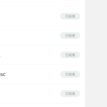
已结束
已结束
已结束
人
已结束
SC
已结束