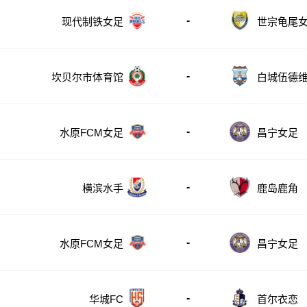
-
现代制铁女足
世宗龟尾
-
坎贝尔市体育馆
白城伍德
-
水原FCM女足
昌宁女足
-
横滨水手
鹿岛鹿角
-
水原FCM女足
昌宁女足
-
华城FC
首尔衣恋