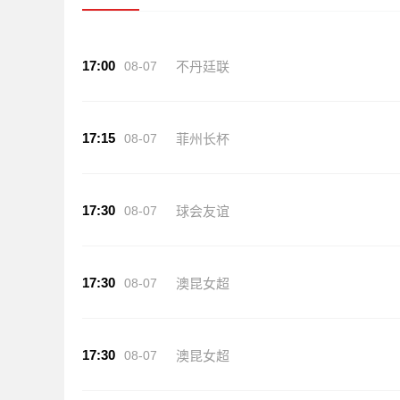
17:00
08-07
不丹廷联
17:15
08-07
菲州长杯
17:30
08-07
球会友谊
17:30
08-07
澳昆女超
17:30
08-07
澳昆女超