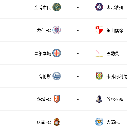
-
金浦市民
忠北清州
-
龙仁FC
釜山偶像
-
墨尔本城
巴勒莫
-
海伦斯
卡苏阿利纳
-
华城FC
首尔衣恋
-
庆南FC
大邱FC