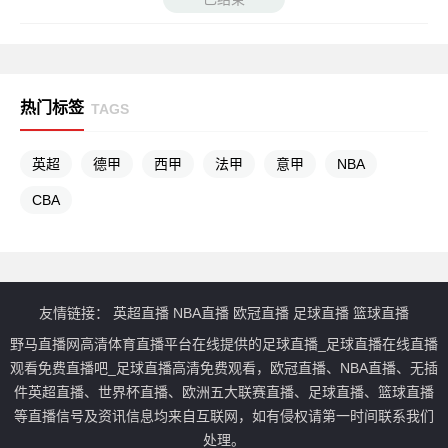
热门标签
TAGS
英超
德甲
西甲
法甲
意甲
NBA
CBA
友情链接：
英超直播
NBA直播
欧冠直播
足球直播
篮球直播
野马直播网高清体育直播平台在线提供的足球直播_足球直播在线直播
观看免费直播吧_足球直播高清免费观看，欧冠直播、NBA直播、无插
件英超直播、世界杯直播、欧洲五大联赛直播、足球直播、篮球直播
等直播信号及资讯信息均来自互联网，如有侵权请第一时间联系我们
处理。