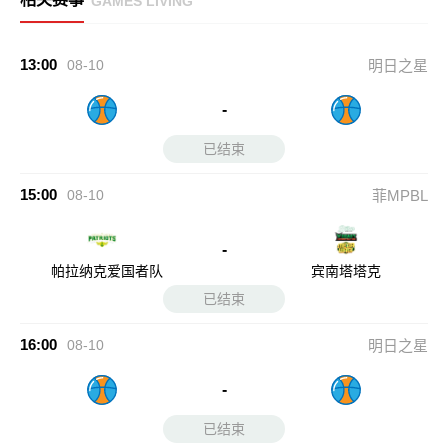
GAMES LIVING
13:00
08-10
明日之星
-
已结束
15:00
08-10
菲MPBL
-
帕拉纳克爱国者队
宾南塔塔克
已结束
16:00
08-10
明日之星
-
已结束