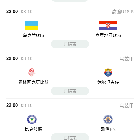
22:00
08-10
欧锦U16 B
-
乌克兰U16
克罗地亚U16
已结束
22:00
08-10
乌兹甲
-
奥林匹克莫比兹
休尔坦古佐
已结束
22:00
08-10
乌兹甲
-
比克波德
雅潘FK
已结束