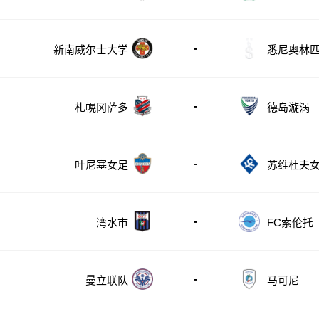
-
新南威尔士大学
悉尼奥林
-
札幌冈萨多
德岛漩涡
-
叶尼塞女足
苏维杜夫
-
湾水市
FC索伦托
-
曼立联队
马可尼