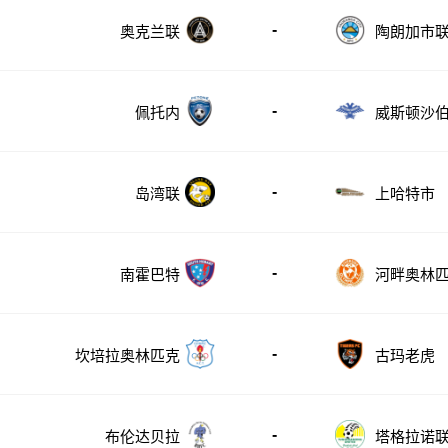
-
奥克兰联
陶朗加市
-
佩托内
威斯顿沙
-
岛湾联
上哈特市
-
南霍巴特
河畔奥林
-
坎培拉奥林匹克
古玛老虎
-
布伦达贝拉
塔格拉诺