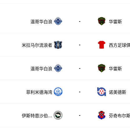
-
温哥华白浪
华雷斯
-
米拉马尔流浪者
西方足球
-
温哥华白浪
华雷斯
-
菲利米德海湾
诺美德斯
-
伊斯特恩沙伯奥
芬奇布尔
克兰