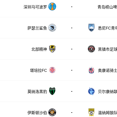
-
深圳马可波罗
青岛崂山
-
萨瑟兰鲨鱼
悉尼FC青
-
北部精神
黑镇市足
部
-
堪培拉FC
奥康诺骑
-
莫纳洛黑豹
贝尔康纳
-
伊斯顿沙伯
温纳姆狼