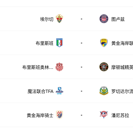
-
埃尔切
图卢兹
-
布里斯班
黄金海岸
-
布里斯班奥林匹
摩顿城精
克
-
魔法联合TFA
罗切达尔
-
黄金海岸骑士
潘尼苏拉