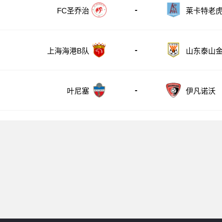
-
FC圣乔治
莱卡特老
-
上海海港B队
山东泰山
队
-
叶尼塞
伊凡诺沃